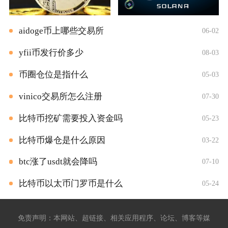
aidoge币上哪些交易所
06-02
yfii币发行价多少
08-03
币圈仓位是指什么
05-03
vinico交易所怎么注册
07-30
比特币挖矿需要投入资金吗
05-23
比特币爆仓是什么原因
03-22
btc涨了usdt就会降吗
07-10
比特币以太币门罗币是什么
05-24
免责声明：本网站、超链接、相关应用程序、论坛、博客等媒