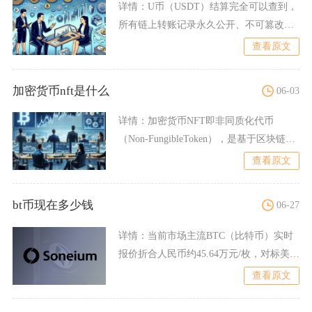
详情：
U币（USDT）结算完全可以查到，
所有链上转账记录永久公开、不可篡改，
且能通过技术与合规手
查看原文
加密货币nft是什么
06-03
详情：
加密货币NFT即非同质化代币
（Non-FungibleToken），是基于区块链技
术发行的
查看原文
bt币现在多少钱
06-27
详情：
当前市场主流BTC（比特币）实时
报价折合人民币约45.64万元/枚，对标美元
报价在6700
查看原文