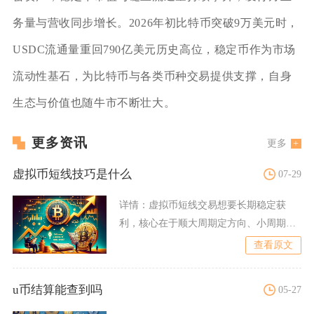
务量与营收同步增长。2026年初比特币突破9万美元时，
USDC流通量重回790亿美元历史高位，稳定币作为市场
流动性基石，为比特币与各类币种交易提供支撑，自身
生态与价值也随牛市不断壮大。
更多资讯
更多
虚拟币短线技巧是什么
07-29
详情：
虚拟币短线交易想要长期稳定获
利，核心在于顺大周期定方向、小周期找
点位、用量能过滤假信号，再
查看原文
u币结算能查到吗
05-27