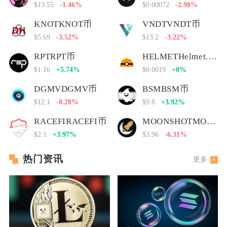
$13.55
-1.46%
$0.00072
-2.98%
KNOTKNOT币
VNDTVNDT币
$5.69
-3.52%
$13.2
-3.22%
RPTRPT币
HELMETHelmet.insure Governance Token
$1.16
+5.74%
$0.0019
+0%
DGMVDGMV币
BSMBSM币
$12.1
-0.28%
$9.8
+3.92%
RACEFIRACEFI币
MOONSHOTMOONSHOT币
$2.1
+3.97%
$3.96
-6.31%
热门资讯
更多