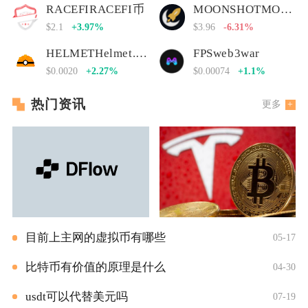
RACEFIRACEFI币
MOONSHOTMOONSHOT币
$2.1
+3.97%
$3.96
-6.31%
HELMETHelmet.insure Governance Token
FPSweb3war
$0.0020
+2.27%
$0.00074
+1.1%
热门资讯
更多
目前上主网的虚拟币有哪些
05-17
比特币有价值的原理是什么
04-30
usdt可以代替美元吗
07-19