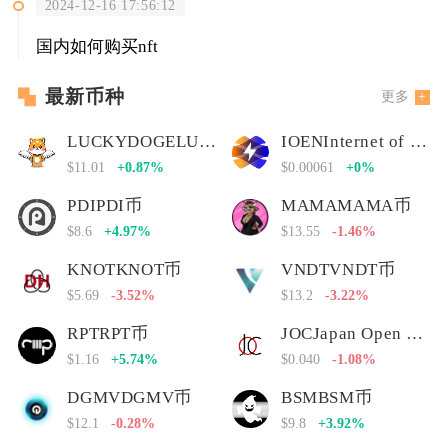
2024-12-16 17:56:12
国内如何购买nft
最新币种
更多
LUCKYDOGELUCKYDOGE币
IOENInternet of Energy Network
$11.01
+0.87%
$0.00061
+0%
PDIPDI币
MAMAMAMA币
$8.6
+4.97%
$13.55
-1.46%
KNOTKNOT币
VNDTVNDT币
$5.69
-3.52%
$13.2
-3.22%
RPTRPT币
JOCJapan Open Chain
$1.16
+5.74%
$0.040
-1.08%
DGMVDGMV币
BSMBSM币
$12.1
-0.28%
$9.8
+3.92%