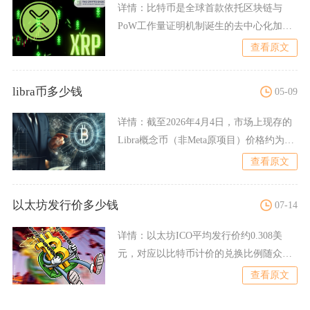
详情：
比特币是全球首款依托区块链与
PoW工作量证明机制诞生的去中心化加密
数字货币，固定总量210
查看原文
libra币多少钱
05-09
详情：
截至2026年4月4日，市场上现存的
Libra概念币（非Meta原项目）价格约为
0.02元
查看原文
以太坊发行价多少钱
07-14
详情：
以太坊ICO平均发行价约0.308美
元，对应以比特币计价的兑换比例随众筹
周期阶梯上涨，早期
查看原文