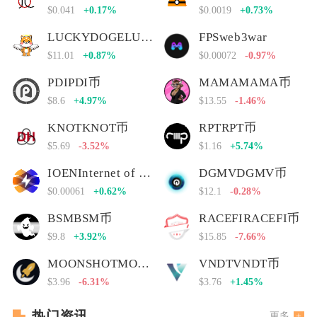
$0.041
+0.17%
$0.0019
+0.73%
LUCKYDOGELUCKYDOGE币
FPSweb3war
$11.01
+0.87%
$0.00072
-0.97%
PDIPDI币
MAMAMAMA币
$8.6
+4.97%
$13.55
-1.46%
KNOTKNOT币
RPTRPT币
$5.69
-3.52%
$1.16
+5.74%
IOENInternet of Energy Network
DGMVDGMV币
$0.00061
+0.62%
$12.1
-0.28%
BSMBSM币
RACEFIRACEFI币
$9.8
+3.92%
$15.85
-7.66%
MOONSHOTMOONSHOT币
VNDTVNDT币
$3.96
-6.31%
$3.76
+1.45%
热门资讯
更多