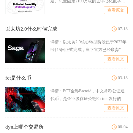
建、总量固定2100万枚的去中心化数字资
产，依托点对点网络实现
查看原文
以太坊2.0什么时候完成
07-18
详情：
以太坊2.0核心转型阶段已于2022年
9月15日正式完成，当下官方已经废弃“以
太坊2.0”
查看原文
fct是什么币
03-18
详情：
FCT全称Factoid，中文常称公证通
代币，是企业级存证公链Factom发行的原
生代币，
查看原文
dyn上哪个交易所
08-04