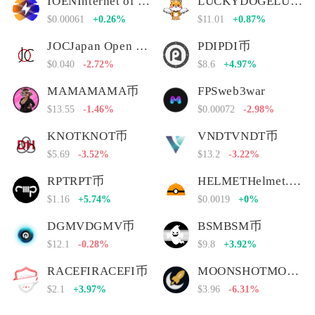
IOENInternet of Energy Network
LUCKYDOGELUCKYDOGE币
$0.00061
+0.26%
$11.01
+0.87%
JOCJapan Open Chain
PDIPDI币
$0.040
-2.72%
$8.6
+4.97%
MAMAMAMA币
FPSweb3war
$13.55
-1.46%
$0.00072
-2.98%
KNOTKNOT币
VNDTVNDT币
$5.69
-3.52%
$13.2
-3.22%
RPTRPT币
HELMETHelmet.insure Governance Token
$1.16
+5.74%
$0.0019
+0%
DGMVDGMV币
BSMBSM币
$12.1
-0.28%
$9.8
+3.92%
RACEFIRACEFI币
MOONSHOTMOONSHOT币
$2.1
+3.97%
$3.96
-6.31%