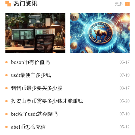
热门资讯
更多
boson币有价值吗
05-17
usdt最便宜多少钱
07-19
狗狗币最少要买多少股
03-17
投资山寨币需要多少钱才能赚钱
05-20
btc涨了usdt就会降吗
07-10
abel币怎么充值
05-12