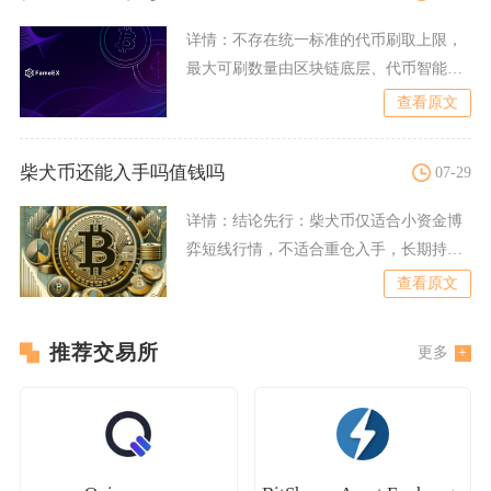
详情：
不存在统一标准的代币刷取上限，
最大可刷数量由区块链底层、代币智能合
约规则、项目活动机制与链
查看原文
柴犬币还能入手吗值钱吗
07-29
详情：
结论先行：柴犬币仅适合小资金博
弈短线行情，不适合重仓入手，长期持有
增值空间极其有限，本身不
查看原文
推荐交易所
更多