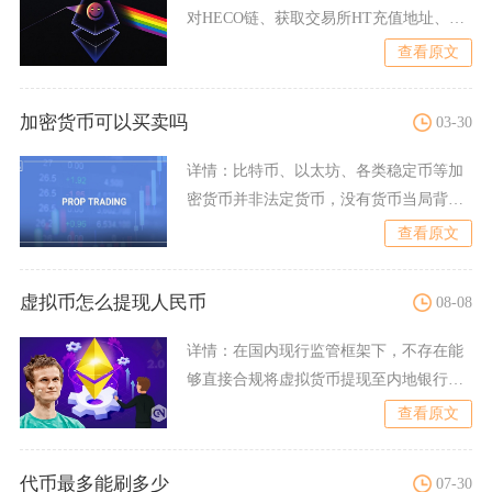
对HECO链、获取交易所HT充值地址、在
TP钱包发起转账
查看原文
加密货币可以买卖吗
03-30
详情：
比特币、以太坊、各类稳定币等加
密货币并非法定货币，没有货币当局背
书，不具备法偿性，不能在日
查看原文
虚拟币怎么提现人民币
08-08
详情：
在国内现行监管框架下，不存在能
够直接合规将虚拟货币提现至内地银行卡
兑换人民币的官方通道，市
查看原文
代币最多能刷多少
07-30