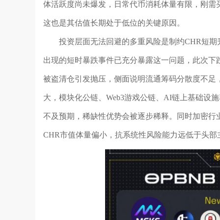
体活跃度尚未爆发，日常代币消耗体量有限，刚需
这也是其估值长期处于低位的关键原因。
投资层面无法回避的多重风险是制约CHR短
出现的短时暴跌事件已充分暴露这一问题，此次下
被盗清仓引发抛压，侧面说明流通筹码分散度不足
大，模块化公链、Web3游戏公链、AI链上基础
不及预期，稀缺性优势会被逐步稀释。同时加密行
CHR市值体量偏小，抗系统性风险能力远低于头