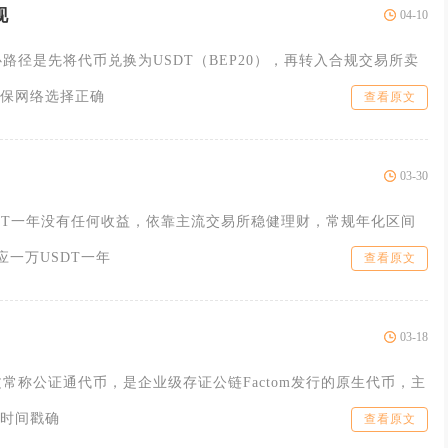
现
04-10
心路径是先将代币兑换为USDT（BEP20），再转入合规交易所卖
保网络选择正确
查看原文
03-30
DT一年没有任何收益，依靠主流交易所稳健理财，常规年化区间
应一万USDT一年
查看原文
03-18
d，中文常称公证通代币，是企业级存证公链Factom发行的原生代币，主
时间戳确
查看原文