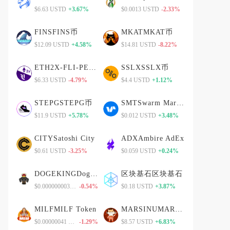
$6.63 USTD
+3.67%
$0.0013 USTD
-2.33%
FINSFINS币
MKATMKAT币
$12.09 USTD
+4.58%
$14.81 USTD
-8.22%
ETH2X-FLI-PETH2X-FLI-P币
SSLXSSLX币
$6.33 USTD
-4.79%
$4.4 USTD
+1.12%
STEPGSTEPG币
SMTSwarm Markets
$11.9 USTD
+5.78%
$0.012 USTD
+3.48%
CITYSatoshi City
ADXAmbire AdEx
$0.61 USTD
-3.25%
$0.059 USTD
+0.24%
DOGEKINGDogeKing
区块基石区块基石
$0.0000000030 USTD
-0.54%
$0.18 USTD
+3.87%
MILFMILF Token
MARSINUMARSINU币
$0.00000041 USTD
-1.29%
$8.57 USTD
+6.83%