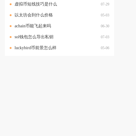
虚拟币短线技巧是什么
07-29
以太坊会到什么价格
05-03
achain币能飞起来吗
06-30
sol钱包怎么导出私钥
07-03
luckybird币前景怎么样
05-06