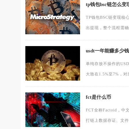
tp钱包bsc链怎么变
TP钱包BSC链变现核
出提现，整个流程需确
usdt一年能赚多少钱
单纯存放不操作的US
大致在1.5%至7%，对
fct是什么币
FCT全称Factoi
打链上数据存证、文件