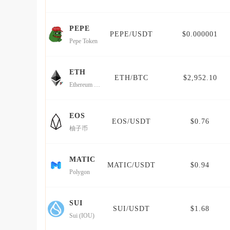
PEPE
PEPE/USDT
$0.000001
Pepe Token
ETH
ETH/BTC
$2,952.10
Ethereum (Wormhole)
EOS
EOS/USDT
$0.76
柚子币
MATIC
MATIC/USDT
$0.94
Polygon
SUI
SUI/USDT
$1.68
Sui (IOU)