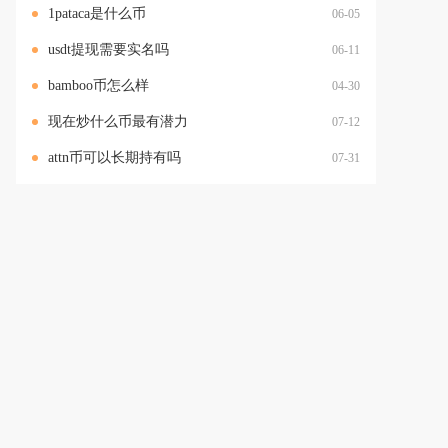
1pataca是什么币
06-05
usdt提现需要实名吗
06-11
bamboo币怎么样
04-30
现在炒什么币最有潜力
07-12
attn币可以长期持有吗
07-31