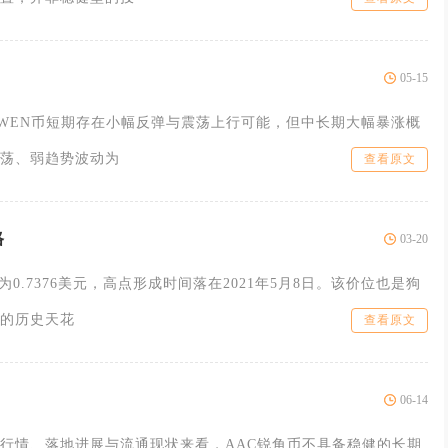
05-15
日，WEN币短期存在小幅反弹与震荡上行可能，但中长期大幅暴涨概
荡、弱趋势波动为
查看原文
格
03-20
为0.7376美元，高点形成时间落在2021年5月8日。该价位也是狗
的历史天花
查看原文
06-14
行情、落地进展与流通现状来看，AAC锐角币不具备稳健的长期