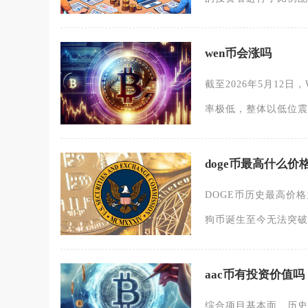
wen币会涨吗
截至2026年5月12
率极低，整体以低位震
doge币最高什么价
DOGE币历史最高价格
狗币诞生至今无法突破
aac币有投资价值吗
综合项目基本面、历史