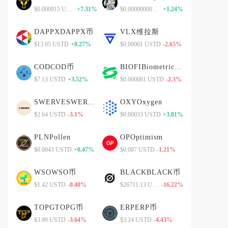
$0.000015 USTD
+7.31%
$0.00000000010 USTD
+1.24%
DAPPXDAPPX币
VLX维拉斯
$13.05 USTD
+8.27%
$0.00061 USTD
-2.65%
CODCOD币
BIOFIBiometric Financial
$7.13 USTD
+3.52%
$0.000081 USTD
-2.3%
SWERVESWERVE币
OXYOxygen
$2.64 USTD
-3.1%
$0.00033 USTD
+3.81%
PLNPollen
OPOptimism
$0.0043 USTD
+0.47%
$0.087 USTD
-1.21%
WSOWSO币
BLACKBLACK币
$1.42 USTD
-0.40%
$26711.13 USTD
-16.22%
TOPGTOPG币
ERPERP币
$3.99 USTD
-3.64%
$3.24 USTD
-4.43%