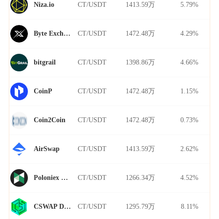
CT/USDT
1413.59万
5.79%
Niza.io
CT/USDT
1472.48万
4.29%
Byte Exchange
CT/USDT
1398.86万
4.66%
bitgrail
CT/USDT
1472.48万
1.15%
CoinP
CT/USDT
1472.48万
0.73%
Coin2Coin
CT/USDT
1413.59万
2.62%
AirSwap
CT/USDT
1266.34万
4.52%
Poloniex Futures
CT/USDT
1295.79万
8.11%
CSWAP DEX