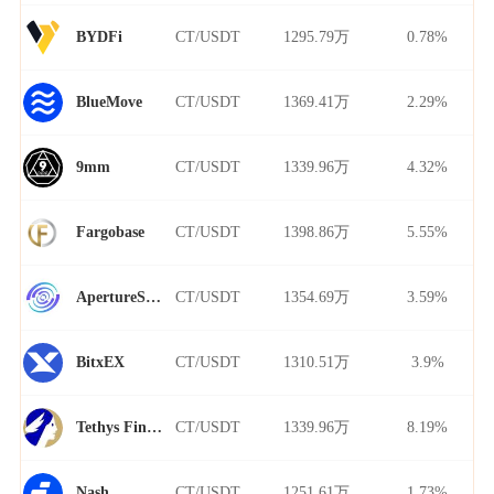
CT/USDT
1295.79万
0.78%
BYDFi
CT/USDT
1369.41万
2.29%
BlueMove
CT/USDT
1339.96万
4.32%
9mm
CT/USDT
1398.86万
5.55%
Fargobase
CT/USDT
1354.69万
3.59%
ApertureSwap
CT/USDT
1310.51万
3.9%
BitxEX
CT/USDT
1339.96万
8.19%
Tethys Finance
CT/USDT
1251.61万
1.73%
Nash