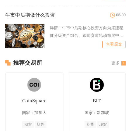
牛市中后期做什么投资
08-09
详情：
牛市中后期核心投资方向为搭建稳
健分级资产组合、跟随赛道轮动布局中市
值优质币种、执行梯度止盈
查看原文
推荐交易所
更多
CoinSquare
BIT
国家：加拿大
国家：新加坡
期货
场外
期货
现货