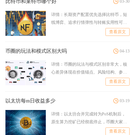
比特币和莱特币哪个好
03-30
详情：
长期资产配置优先选择比特币，短
线博弈、追求行情弹性与转账实用性可以
适度配置莱特币，二者不存
查看原文
币圈的玩法和模式区别大吗
04-13
详情：
币圈的玩法与模式区别非常大，核
心差异体现在价值锚点、风险结构、参与
门槛与监管适配度四个维度
查看原文
以太坊每m日收益多少
03-19
详情：
以太坊合并完成转为PoS机制后，
原生算力挖矿已经彻底停止，币圈大家常
讨论的每M日收益属于合
查看原文