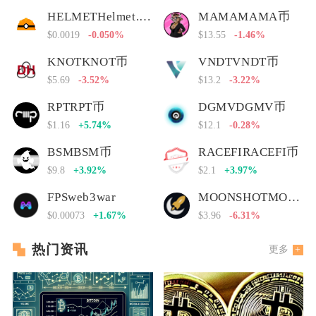
HELMETHelmet.insure Governance Token
MAMAMAMA币
$0.0019
-0.050%
$13.55
-1.46%
KNOTKNOT币
VNDTVNDT币
$5.69
-3.52%
$13.2
-3.22%
RPTRPT币
DGMVDGMV币
$1.16
+5.74%
$12.1
-0.28%
BSMBSM币
RACEFIRACEFI币
$9.8
+3.92%
$2.1
+3.97%
FPSweb3war
MOONSHOTMOONSHOT币
$0.00073
+1.67%
$3.96
-6.31%
热门资讯
更多