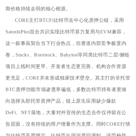
期价格持续走弱的核心根源。
CORE主打BTCFi比特币去中心化质押公链，采用
SatoshiPlus混合共识实现比特币算力复用与EVM兼容，
这一叙事虽契合当下行业热点，但赛道内部竞争极度内
卷，Stacks、Rootstock、Babylon等同类比特币二层/侧链
项目上线时间更早、开发者生态更完善、机构合作资源
更充足，CORE并未形成独家技术壁垒。其主打的非托管
BTC质押功能市场渗透率偏低，多数比特币持有者更倾
向选择头部托管质押产品，链上原生应用缺少爆款
DeFi、NFT落地，大量对外宣传的生态合作仅停留在公
告层面，没有持续的用户增量作为支撑。同时CORE行情
与比特币高度绑定，比特币出现深度回调时，该币种跌