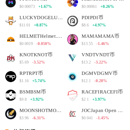
$0.00073
+1.67%
$0.00061
+0.26%
LUCKYDOGELUCKYDOGE币
PDIPDI币
$11.01
+0.87%
$8.6
+4.97%
HELMETHelmet.insure Governance Token
MAMAMAMA币
$0.0019
-0.050%
$13.55
-1.46%
KNOTKNOT币
VNDTVNDT币
$5.69
-3.52%
$13.2
-3.22%
RPTRPT币
DGMVDGMV币
$1.16
+5.74%
$12.1
-0.28%
BSMBSM币
RACEFIRACEFI币
$9.8
+3.92%
$2.1
+3.97%
MOONSHOTMOONSHOT币
JOCJapan Open Chain
$3.96
-6.31%
$0.041
-1.45%