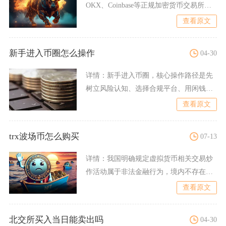
OKX、Coinbase等正规加密货币交易所完
成，核心流程
查看原文
新手进入币圈怎么操作
04-30
详情：
新手进入币圈，核心操作路径是先
树立风险认知、选择合规平台、用闲钱小
额参与主流币现货交易、做
查看原文
trx波场币怎么购买
07-13
详情：
我国明确规定虚拟货币相关交易炒
作活动属于非法金融行为，境内不存在合
法渠道购买TRX波场币，
查看原文
北交所买入当日能卖出吗
04-30