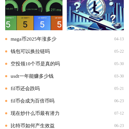
maga币2025年涨多少
04-13
钱包可以换拉链吗
05-22
空投领10个币是真的吗
05-30
usdt一年能赚多少钱
03-30
fil币还会跌吗
05-21
fil币会成为百倍币吗
06-23
现在炒什么币最有潜力
07-12
比特币如何产生效益
06-23