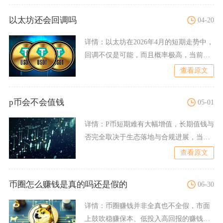
以太坊还会回调吗
04-20
详情：
以太坊在2026年4月的短期走势中，
回调不仅是可能，而且概率极高，当前价
格正处于关键支撑位
查看原文
p币会不会值钱
05-01
详情：
P币短期难有大幅增值，长期值钱与
否完全取决于生态落地与合规进展，当前
仅存极低概率的长线价值
查看原文
币圈怎么赚钱是真的吗还是假的
06-30
详情：
币圈赚钱并非全真也不全假，市面
上鼓吹稳赚保本、低投入高回报的赚钱套