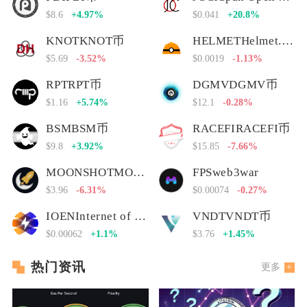
$8.6
+4.97%
$0.041
+20.8%
KNOTKNOT币
HELMETHelmet.insure Governance Token
$5.69
-3.52%
$0.0019
-1.13%
RPTRPT币
DGMVDGMV币
$1.16
+5.74%
$12.1
-0.28%
BSMBSM币
RACEFIRACEFI币
$9.8
+3.92%
$15.85
-7.66%
MOONSHOTMOONSHOT币
FPSweb3war
$3.96
-6.31%
$0.00074
-0.27%
IOENInternet of Energy Network
VNDTVNDT币
$0.00062
+1.1%
$3.76
+1.45%
热门资讯
更多