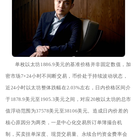
单枚以太坊1886.9美元的基准价格并非固定数值，加
密市场7×24小时不间断交易，币价处于持续波动状态，
近24小时以太坊整体跌幅在2.03%左右，日内价格区间介
于1878.9美元至1905.3美元之间，对应20枚以太坊的总市
值浮动范围为37578美元至38106美元。造成日内价差的
核心原因分为两类，一是中心化交易所订单簿撮合机
制，买卖挂单深度、现货交易量、永续合约资金费率会