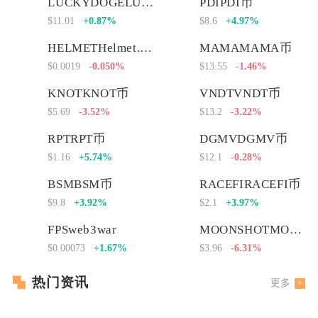
LUCKYDOGELUCKYDOGE币
PDIPDI币
$11.01
+0.87%
$8.6
+4.97%
HELMETHelmet.insure Governance Token
MAMAMAMA币
$0.0019
-0.050%
$13.55
-1.46%
KNOTKNOT币
VNDTVNDT币
$5.69
-3.52%
$13.2
-3.22%
RPTRPT币
DGMVDGMV币
$1.16
+5.74%
$12.1
-0.28%
BSMBSM币
RACEFIRACEFI币
$9.8
+3.92%
$2.1
+3.97%
FPSweb3war
MOONSHOTMOONSHOT币
$0.00073
+1.67%
$3.96
-6.31%
热门资讯
更多