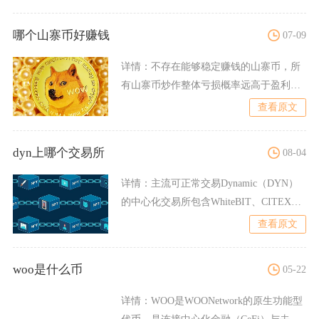
哪个山寨币好赚钱
07-09
详情：
不存在能够稳定赚钱的山寨币，所
有山寨币炒作整体亏损概率远高于盈利，
绝大多数普通参与者最终都
查看原文
dyn上哪个交易所
08-04
详情：
主流可正常交易Dynamic（DYN）
的中心化交易所包含WhiteBIT、CITEX、
ST
查看原文
woo是什么币
05-22
详情：
WOO是WOONetwork的原生功能型