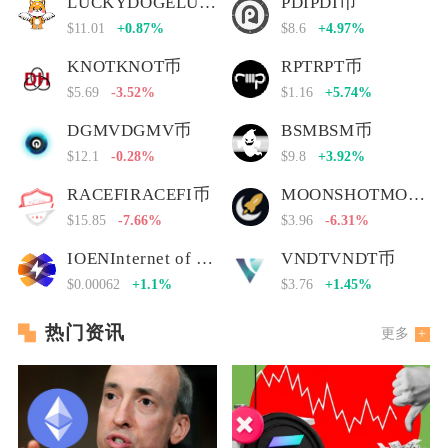
LUCKYDOGELUCKYDOGE币
PDIPDI币
$11.01
+0.87%
$8.6
+4.97%
KNOTKNOT币
RPTRPT币
$5.69
-3.52%
$1.16
+5.74%
DGMVDGMV币
BSMBSM币
$12.1
-0.28%
$9.8
+3.92%
RACEFIRACEFI币
MOONSHOTMOONSHOT币
$15.85
-7.66%
$3.96
-6.31%
IOENInternet of Energy Network
VNDTVNDT币
$0.00062
+1.1%
$3.76
+1.45%
热门资讯
更多