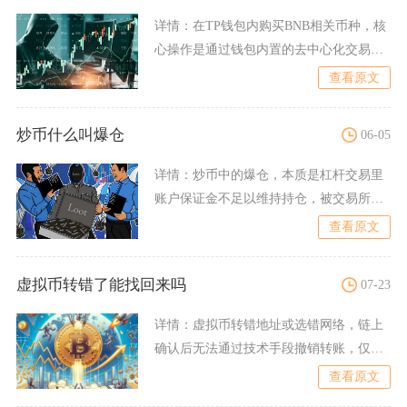
详情：
在TP钱包内购买BNB相关币种，核
心操作是通过钱包内置的去中心化交易所
或币币兑换功能，借助
查看原文
炒币什么叫爆仓
06-05
详情：
炒币中的爆仓，本质是杠杆交易里
账户保证金不足以维持持仓，被交易所强
制平仓导致本金大幅亏损甚
查看原文
虚拟币转错了能找回来吗
07-23
详情：
虚拟币转错地址或选错网络，链上
确认后无法通过技术手段撤销转账，仅少
数特定场景存在极小概率找
查看原文