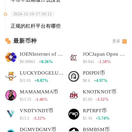
2024-12-16 17:56:12
正规的杠杆平台有哪些
最新币种
更多
IOENInternet of Energy Network
JOCJapan Open Chain
$0.00061
+0.26%
$0.041
-1.58%
LUCKYDOGELUCKYDOGE币
PDIPDI币
$11.01
+0.87%
$8.6
+4.97%
MAMAMAMA币
KNOTKNOT币
$13.55
-1.46%
$5.69
-3.52%
VNDTVNDT币
RPTRPT币
$13.2
-3.22%
$1.16
+5.74%
DGMVDGMV币
BSMBSM币