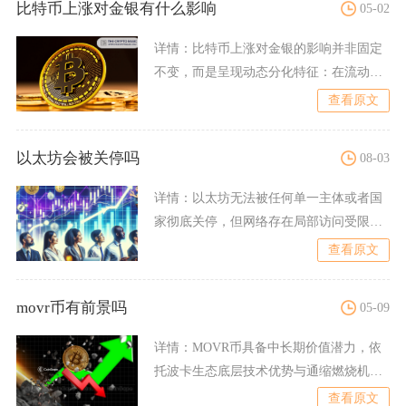
比特币上涨对金银有什么影响
05-02
详情：
比特币上涨对金银的影响并非固定
不变，而是呈现动态分化特征：在流动性
宽松、通胀对冲逻辑主导时
查看原文
以太坊会被关停吗
08-03
详情：
以太坊无法被任何单一主体或者国
家彻底关停，但网络存在局部访问受限、
交易审查、暂时性共识受阻
查看原文
movr币有前景吗
05-09
详情：
MOVR币具备中长期价值潜力，依
托波卡生态底层技术优势与通缩燃烧机制
形成价值支撑，短期受市
查看原文