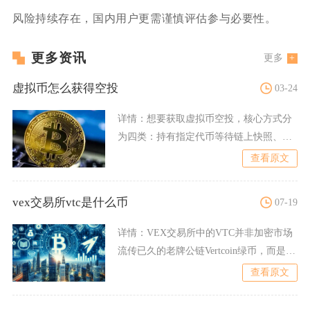
风险持续存在，国内用户更需谨慎评估参与必要性。
更多资讯
更多
虚拟币怎么获得空投
03-24
详情：
想要获取虚拟币空投，核心方式分
为四类：持有指定代币等待链上快照、参
与项目社交与社区任务、早
查看原文
vex交易所vtc是什么币
07-19
详情：
VEX交易所中的VTC并非加密市场
流传已久的老牌公链Vertcoin绿币，而是该
平台独立发
查看原文