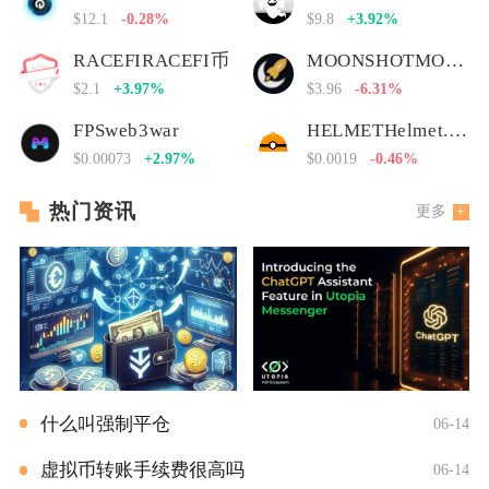
$12.1
-0.28%
$9.8
+3.92%
RACEFIRACEFI币
MOONSHOTMOONSHOT币
$2.1
+3.97%
$3.96
-6.31%
FPSweb3war
HELMETHelmet.insure Governance Token
$0.00073
+2.97%
$0.0019
-0.46%
热门资讯
更多
什么叫强制平仓
06-14
虚拟币转账手续费很高吗
06-14