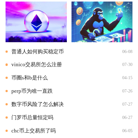
普通人如何购买稳定币
06-08
vinico交易所怎么注册
07-30
币圈s和b是什么
04-15
perp币为啥一直跌
07-26
数字币风险了怎么解决
07-27
门罗币总量恒定吗
06-27
chc币上交易所了吗
06-05