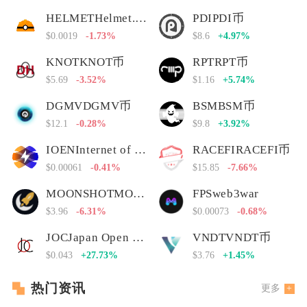
HELMETHelmet.insure Governance Token
PDIPDI币
$0.0019
-1.73%
$8.6
+4.97%
KNOTKNOT币
RPTRPT币
$5.69
-3.52%
$1.16
+5.74%
DGMVDGMV币
BSMBSM币
$12.1
-0.28%
$9.8
+3.92%
IOENInternet of Energy Network
RACEFIRACEFI币
$0.00061
-0.41%
$15.85
-7.66%
MOONSHOTMOONSHOT币
FPSweb3war
$3.96
-6.31%
$0.00073
-0.68%
JOCJapan Open Chain
VNDTVNDT币
$0.043
+27.73%
$3.76
+1.45%
热门资讯
更多