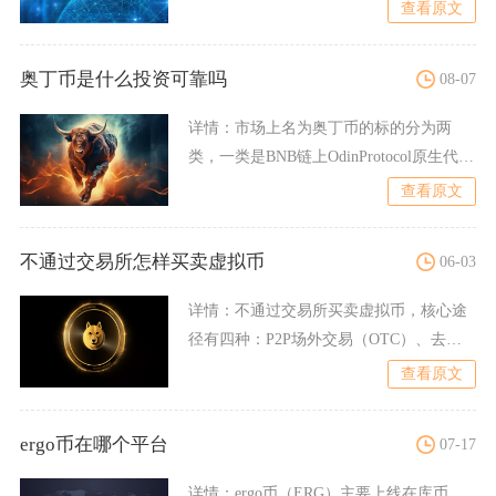
Solana生
查看原文
奥丁币是什么投资可靠吗
08-07
详情：
市场上名为奥丁币的标的分为两
类，一类是BNB链上OdinProtocol原生代币
ODIN，
查看原文
不通过交易所怎样买卖虚拟币
06-03
详情：
不通过交易所买卖虚拟币，核心途
径有四种：P2P场外交易（OTC）、去中
心化交易所（DEX）
查看原文
ergo币在哪个平台
07-17
详情：
ergo币（ERG）主要上线在库币、