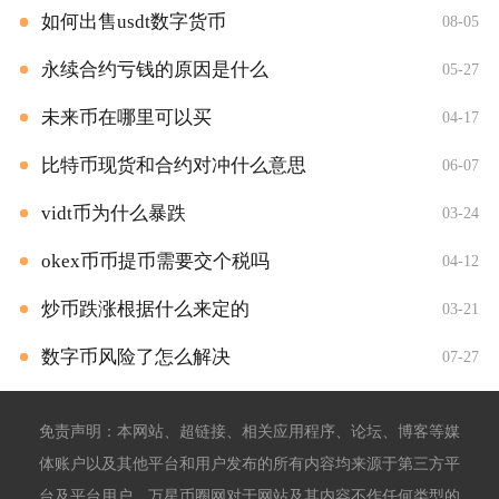
如何出售usdt数字货币
08-05
永续合约亏钱的原因是什么
05-27
未来币在哪里可以买
04-17
比特币现货和合约对冲什么意思
06-07
vidt币为什么暴跌
03-24
okex币币提币需要交个税吗
04-12
炒币跌涨根据什么来定的
03-21
数字币风险了怎么解决
07-27
免责声明：本网站、超链接、相关应用程序、论坛、博客等媒
体账户以及其他平台和用户发布的所有内容均来源于第三方平
台及平台用户。万星币圈网对于网站及其内容不作任何类型的