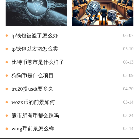
tp钱包被盗了怎么办
06-07
tp钱包以太坊怎么卖
05-10
比特币熊市是什么样子
06-13
狗狗币是什么项目
05-09
trc20提usdt要多久
04-20
wozx币的前景如何
03-14
熊市所有币都会跌吗
03-24
wing币前景怎么样
05-14