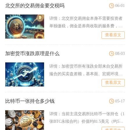
北交所的交易佣金要交税吗
06-01
详情：
北交所交易佣金本身不需要投资者
单独缴税，佣金是券商收取的服务费，税
费仅指印花税、过户费等法
查看原文
加密货币涨跌原理是什么
08-03
详情：
加密货币所有涨跌全部来自交易所
撮合的买卖盘差额，基本面、宏观环境、
市场情绪都只是改变买卖双
查看原文
比特币一张持仓多少钱
05-17
详情：
当前主流交易所比特币一张持仓（1
张BTC永续合约）价值约81.5美元（约580
元人民币），