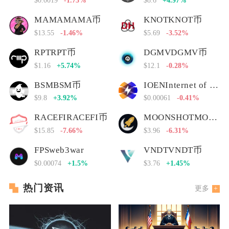
MAMAMAMA币
KNOTKNOT币
$13.55
-1.46%
$5.69
-3.52%
RPTRPT币
DGMVDGMV币
$1.16
+5.74%
$12.1
-0.28%
BSMBSM币
IOENInternet of Energy Network
$9.8
+3.92%
$0.00061
-0.41%
RACEFIRACEFI币
MOONSHOTMOONSHOT币
$15.85
-7.66%
$3.96
-6.31%
FPSweb3war
VNDTVNDT币
$0.00074
+1.5%
$3.76
+1.45%
热门资讯
更多