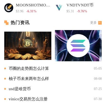
MOONSHOTMOONSHOT币
VNDTVNDT币
$3.96
-6.31%
$5.31
-9.76%
热门资讯
更多
币圈的走势图怎么计算
05-05
柚子币未来两年怎么样
08-08
usd是啥货币
07-25
vinico交易所怎么注册
07-30