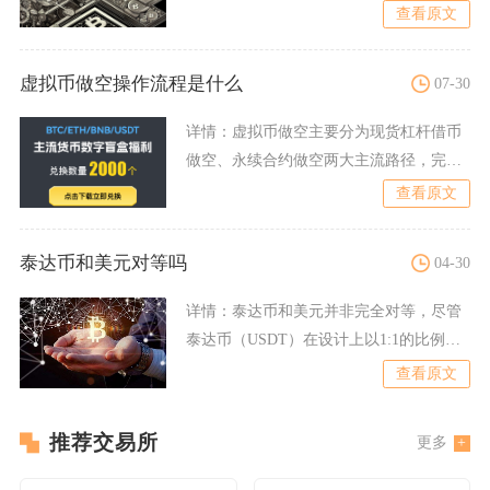
入约1.5万至5万元
查看原文
虚拟币做空操作流程是什么
07-30
详情：
虚拟币做空主要分为现货杠杆借币
做空、永续合约做空两大主流路径，完整
操作流程包含账户权限开通
查看原文
泰达币和美元对等吗
04-30
详情：
泰达币和美元并非完全对等，尽管
泰达币（USDT）在设计上以1:1的比例锚
定美元，但两者在本
查看原文
推荐交易所
更多