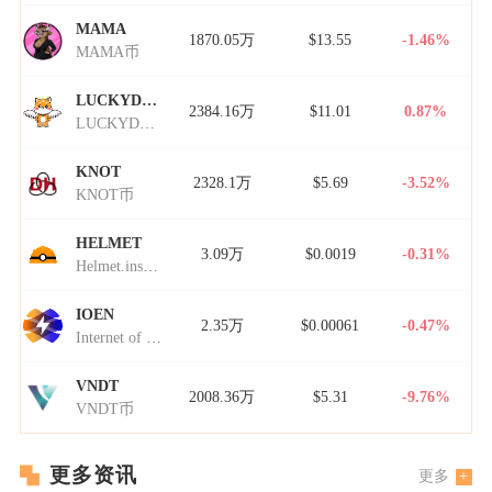
MAMA
1870.05万
$13.55
-1.46%
MAMA币
LUCKYDOGE
2384.16万
$11.01
0.87%
LUCKYDOGE币
KNOT
2328.1万
$5.69
-3.52%
KNOT币
HELMET
3.09万
$0.0019
-0.31%
Helmet.insure Governance Token
IOEN
2.35万
$0.00061
-0.47%
Internet of Energy Network
VNDT
2008.36万
$5.31
-9.76%
VNDT币
更多资讯
更多