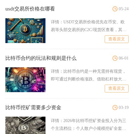
usdt交易所价格在哪看
05-24
详情：
USDT交易所价格优先在币安、欧
易等头部交易所的C2C/现货区查看，其次
可通过CoinMa
查看原文
比特币合约的玩法和规则是什么
06-01
详情：
比特币合约是一种无需持有现货，
即可通过判断价格涨跌、借助杠杆放大盈
亏的双向衍生品交易，核心
查看原文
比特币挖矿需要多少资金
03-19
详情：
2026年比特币挖矿资金投入分为三
个主流档位：个人散户小规模挖矿全套投