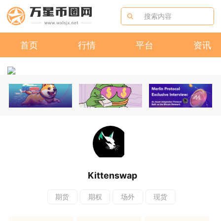
首页
行情
平台
资讯
Kittenswap
期货
期权
场外
现货