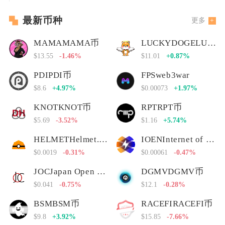
最新币种
更多
MAMAMAMA币
LUCKYDOGELUCKYDOGE币
$13.55
-1.46%
$11.01
+0.87%
PDIPDI币
FPSweb3war
$8.6
+4.97%
$0.00073
+1.97%
KNOTKNOT币
RPTRPT币
$5.69
-3.52%
$1.16
+5.74%
HELMETHelmet.insure Governance Token
IOENInternet of Energy Network
$0.0019
-0.31%
$0.00061
-0.47%
JOCJapan Open Chain
DGMVDGMV币
$0.041
-0.75%
$12.1
-0.28%
BSMBSM币
RACEFIRACEFI币
$9.8
+3.92%
$15.85
-7.66%