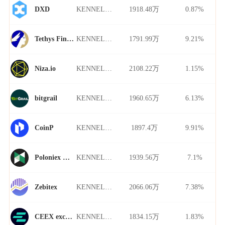
KENNEL/USDT
1918.48万
0.87%
DXD
KENNEL/USDT
1791.99万
9.21%
Tethys Finance
KENNEL/USDT
2108.22万
1.15%
Niza.io
KENNEL/USDT
1960.65万
6.13%
bitgrail
KENNEL/USDT
1897.4万
9.91%
CoinP
KENNEL/USDT
1939.56万
7.1%
Poloniex Futures
KENNEL/USDT
2066.06万
7.38%
Zebitex
KENNEL/USDT
1834.15万
1.83%
CEEX exchange