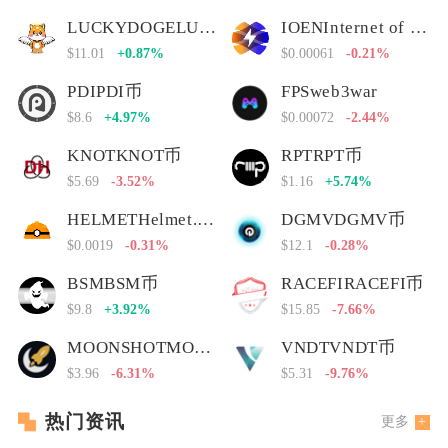
LUCKYDOGELUCKYDOGE币
IOENInternet of Energy Network
$11.01
+0.87%
$0.00061
-0.21%
PDIPDI币
FPSweb3war
$8.6
+4.97%
$0.00072
-2.44%
KNOTKNOT币
RPTRPT币
$5.69
-3.52%
$1.16
+5.74%
HELMETHelmet.insure Governance Token
DGMVDGMV币
$0.0019
-0.31%
$12.1
-0.28%
BSMBSM币
RACEFIRACEFI币
$9.8
+3.92%
$15.85
-7.66%
MOONSHOTMOONSHOT币
VNDTVNDT币
$3.96
-6.31%
$5.31
-9.76%
热门资讯
更多