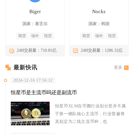
Biger
Nocks
国家：塞舌尔
国家：韩国
期货
场外
现货
期货
场外
现货
24H交易量：710.81亿
24H交易量：1286.32亿
最新快讯
更多
2024-12-16 17:56:12
恒星币是主流币吗还是副流币
恒星币XLM在币圈行业划分里并不属
于第一梯队核心主流币，行业普遍将
其划定为二线主流币种，也