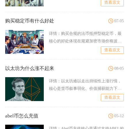
方渠道申诉、最后在确认平
查看原文
购买稳定币有什么好处
07-05
详情：
购买合规的法币抵押型稳定币，最
核心的好处体现在规避加密市场价格波
动、充当币圈资金中转媒介、
查看原文
以太坊为什么涨不起来
08-05
详情：
以太坊难以走出持续性上涨行情，
核心是货币叙事弱化、价值捕获能力下
滑、机构资金偏好分流、公链
查看原文
abel币怎么充值
05-12
详情：
Abel币充值核心是通过支持ABEL的