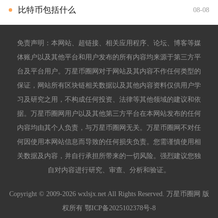
比特币包括什么
08-08
免责声明：本网站、超链接、相关应用程序、论坛、博客等媒
体账户以及其他平台和用户发布的所有内容均来源于第三方平
台及平台用户。万星币圈网对于网站及其内容不作任何类型的
保证，网站所有区块链相关数据以及其他内容资料仅供用户学
习及研究之用，不构成任何投资、法律等其他领域的建议和依
据。万星币圈网用户以及其他第三方平台在本网站发布的任何
内容均由其个人负责，与万星币圈网无关。万星币圈网不对任
何因使用本网站信息而导致的任何损失负责。您需谨慎使用相
关数据及内容，并自行承担所带来的一切风险。强烈建议您独
自对内容进行研究、审查、分析和验证。
Copyright © 2009-2026 wxlsjx.net All Rights Reserved. 万星币圈网 版
权所有
鄂ICP备2025102378号-8