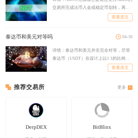
交易所完成法币入金或稳定币划转，再兑
换ABEL，主流
查看原文
泰达币和美元对等吗
04-30
详情：
泰达币和美元并非完全对等，尽管
泰达币（USDT）在设计上以1:1的比例锚
定美元，但两者在本
查看原文
推荐交易所
更多
DerpDEX
BitBlinx