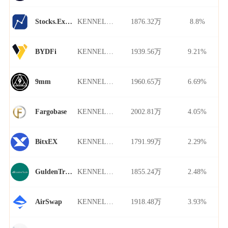
KENNEL/USDT
1876.32万
8.8%
Stocks.Exchange
KENNEL/USDT
1939.56万
9.21%
BYDFi
KENNEL/USDT
1960.65万
6.69%
9mm
KENNEL/USDT
2002.81万
4.05%
Fargobase
KENNEL/USDT
1791.99万
2.29%
BitxEX
KENNEL/USDT
1855.24万
2.48%
GuldenTrader
KENNEL/USDT
1918.48万
3.93%
AirSwap