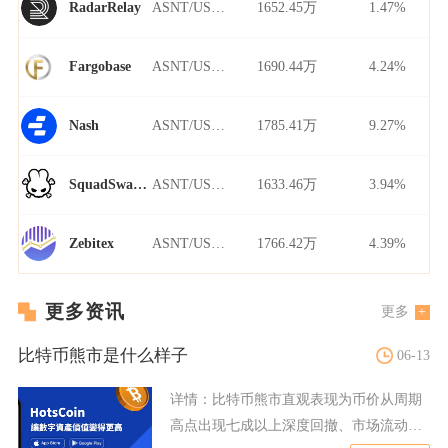
ASNT/USDT
1652.45万
1.47%
RadarRelay
ASNT/USDT
1690.44万
4.24%
Fargobase
ASNT/USDT
1785.41万
9.27%
Nash
ASNT/USDT
1633.46万
3.94%
SquadSwap Dynamo
ASNT/USDT
1766.42万
4.39%
Zebitex
更多资讯
更多
比特币熊市是什么样子
06-13
详情：
比特币熊市直观表现为币价从周期
高点出现七成以上深度回撤、市场流动性