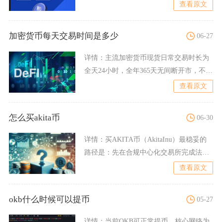
持续枯竭、全产业链进入收
查看原文
加密货币每天交易时间是多少
06-27
详情：
主流加密货币现货日常交易时长为
全天24小时，全年365天无间断开市，不存
在开盘、收盘固定节
查看原文
怎么买akita币
06-30
详情：
买AKITA币（AkitaInu）最稳妥的
路径是：先在合规中心化交易所完成法币
入金买USD
查看原文
okb什么时候可以提币
05-27
详情：
当前OKB可正常提币，核心网络为