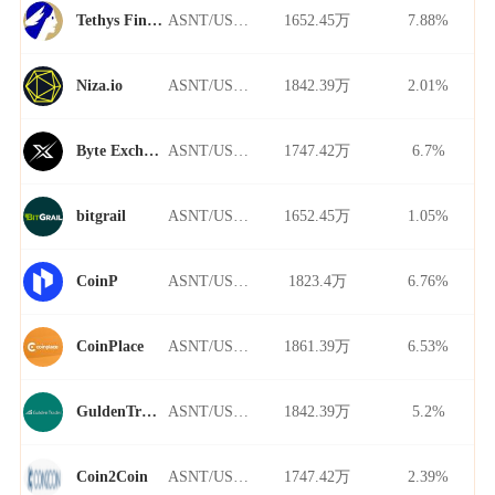
ASNT/USDT
1652.45万
7.88%
Tethys Finance
ASNT/USDT
1842.39万
2.01%
Niza.io
ASNT/USDT
1747.42万
6.7%
Byte Exchange
ASNT/USDT
1652.45万
1.05%
bitgrail
ASNT/USDT
1823.4万
6.76%
CoinP
ASNT/USDT
1861.39万
6.53%
CoinPlace
ASNT/USDT
1842.39万
5.2%
GuldenTrader
ASNT/USDT
1747.42万
2.39%
Coin2Coin