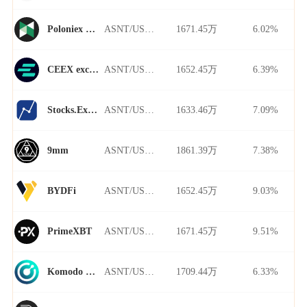
ASNT/USDT
1671.45万
6.02%
Poloniex Futures
ASNT/USDT
1652.45万
6.39%
CEEX exchange
ASNT/USDT
1633.46万
7.09%
Stocks.Exchange
ASNT/USDT
1861.39万
7.38%
9mm
ASNT/USDT
1652.45万
9.03%
BYDFi
ASNT/USDT
1671.45万
9.51%
PrimeXBT
ASNT/USDT
1709.44万
6.33%
Komodo Wallet