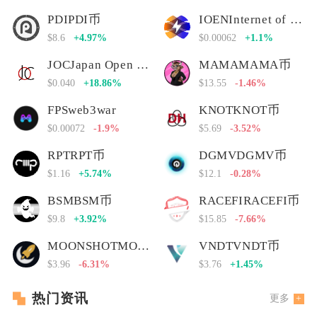
PDIPDI币
IOENInternet of Energy Network
$8.6
+4.97%
$0.00062
+1.1%
JOCJapan Open Chain
MAMAMAMA币
$0.040
+18.86%
$13.55
-1.46%
FPSweb3war
KNOTKNOT币
$0.00072
-1.9%
$5.69
-3.52%
RPTRPT币
DGMVDGMV币
$1.16
+5.74%
$12.1
-0.28%
BSMBSM币
RACEFIRACEFI币
$9.8
+3.92%
$15.85
-7.66%
MOONSHOTMOONSHOT币
VNDTVNDT币
$3.96
-6.31%
$3.76
+1.45%
热门资讯
更多