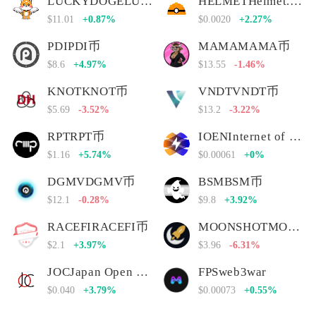
LUCKYDOGELUCKYDOGE币
HELMETHelmet.insure Governance Token
$11.01
+0.87%
$0.0020
+2.27%
PDIPDI币
MAMAMAMA币
$8.6
+4.97%
$13.55
-1.46%
KNOTKNOT币
VNDTVNDT币
$5.69
-3.52%
$13.2
-3.22%
RPTRPT币
IOENInternet of Energy Network
$1.16
+5.74%
$0.00061
+0%
DGMVDGMV币
BSMBSM币
$12.1
-0.28%
$9.8
+3.92%
RACEFIRACEFI币
MOONSHOTMOONSHOT币
$2.1
+3.97%
$3.96
-6.31%
JOCJapan Open Chain
FPSweb3war
$0.040
+3.79%
$0.00073
+0.55%