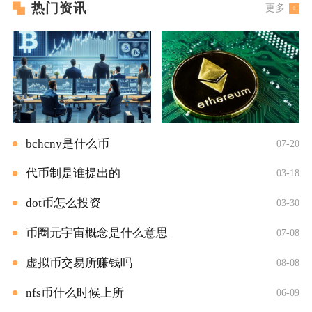
热门资讯
更多
bchcny是什么币
07-20
代币制是谁提出的
03-18
dot币怎么投资
03-30
币圈元宇宙概念是什么意思
07-08
虚拟币交易所赚钱吗
08-08
nfs币什么时候上所
06-09