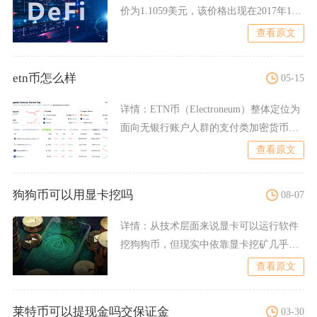
价为1.1059美元，该价格出现在2017年12
月7日，此
查看原文
etn币怎么样
05-15
详情：
ETN币（Electroneum）整体定位为
面向无银行账户人群的支付类加密货币，
技术完成E
查看原文
狗狗币可以用显卡挖吗
08-07
详情：
从技术层面来说显卡可以运行软件
挖狗狗币，但现实中依靠显卡挖矿几乎无
法实现盈利，仅能作为爱好
查看原文
莱特币可以提现金吗交保证金
03-30