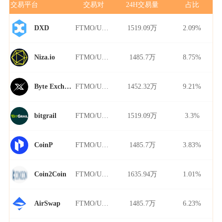
交易平台
交易对
24H交易量
占比
FTMO/USDT
1519.09万
2.09%
DXD
FTMO/USDT
1485.7万
8.75%
Niza.io
FTMO/USDT
1452.32万
9.21%
Byte Exchange
FTMO/USDT
1519.09万
3.3%
bitgrail
FTMO/USDT
1485.7万
3.83%
CoinP
FTMO/USDT
1635.94万
1.01%
Coin2Coin
FTMO/USDT
1485.7万
6.23%
AirSwap