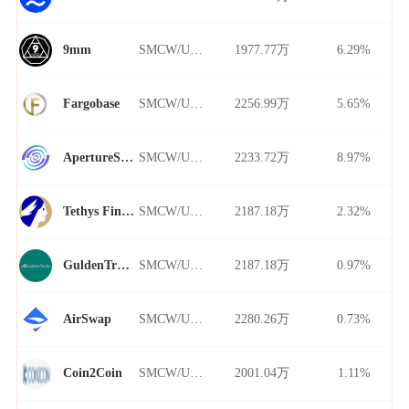
SMCW/USDT
1977.77万
6.29%
9mm
SMCW/USDT
2256.99万
5.65%
Fargobase
SMCW/USDT
2233.72万
8.97%
ApertureSwap
SMCW/USDT
2187.18万
2.32%
Tethys Finance
SMCW/USDT
2187.18万
0.97%
GuldenTrader
SMCW/USDT
2280.26万
0.73%
AirSwap
SMCW/USDT
2001.04万
1.11%
Coin2Coin