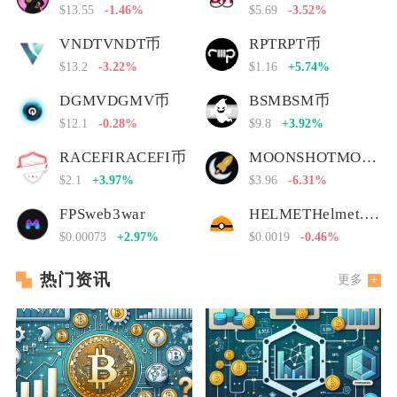
$13.55
-1.46%
$5.69
-3.52%
VNDTVNDT币
RPTRPT币
$13.2
-3.22%
$1.16
+5.74%
DGMVDGMV币
BSMBSM币
$12.1
-0.28%
$9.8
+3.92%
RACEFIRACEFI币
MOONSHOTMOONSHOT币
$2.1
+3.97%
$3.96
-6.31%
FPSweb3war
HELMETHelmet.insure Governance Token
$0.00073
+2.97%
$0.0019
-0.46%
热门资讯
更多