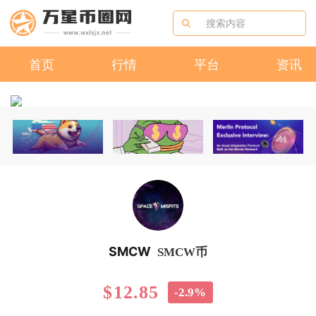
首页
行情
平台
资讯
SMCW
SMCW币
$12.85
-2.9%