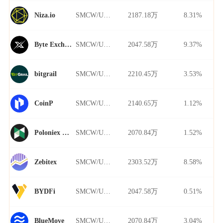
SMCW/USDT
2187.18万
8.31%
Niza.io
SMCW/USDT
2047.58万
9.37%
Byte Exchange
SMCW/USDT
2210.45万
3.53%
bitgrail
SMCW/USDT
2140.65万
1.12%
CoinP
SMCW/USDT
2070.84万
1.52%
Poloniex Futures
SMCW/USDT
2303.52万
8.58%
Zebitex
SMCW/USDT
2047.58万
0.51%
BYDFi
SMCW/USDT
2070.84万
3.04%
BlueMove