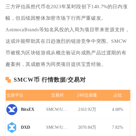
三方评估虽然代币在2023年某时段创下140.7%的日内涨
幅，但后续因整体加密市场下行而严重破发。
AnimocaBrands等知名风投的入局为项目带来资源支持，
这或许能帮助其在日趋激烈的链游竞争中突围。SMCW
币被视为区块链游戏从概念验证向成熟产品过渡期的有
趣案例，其成败将为同类项目提供宝贵经验。
SMCW币 行情数据/交易对
交易平台
交易对
24H交易量
占比
SMCW/USDT
2163.92万
4.68%
BitxEX
SMCW/USDT
2070.84万
7.82%
DXD