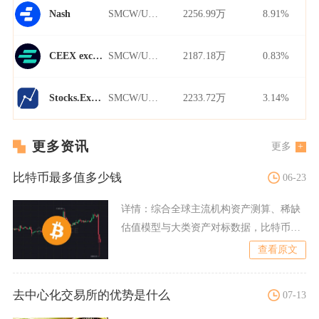
SMCW/USDT
2256.99万
8.91%
Nash
SMCW/USDT
2187.18万
0.83%
CEEX exchange
SMCW/USDT
2233.72万
3.14%
Stocks.Exchange
更多资讯
更多
比特币最多值多少钱
06-23
详情：
综合全球主流机构资产测算、稀缺
估值模型与大类资产对标数据，比特币理
论极限最高估值分两大情景
查看原文
去中心化交易所的优势是什么
07-13