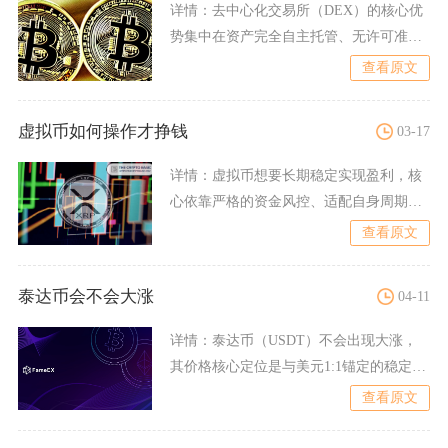
详情：
去中心化交易所（DEX）的核心优
势集中在资产完全自主托管、无许可准
入、全链上透明可查、具备
查看原文
虚拟币如何操作才挣钱
03-17
详情：
虚拟币想要长期稳定实现盈利，核
心依靠严格的资金风控、适配自身周期的
交易策略、独立调研筛选标
查看原文
泰达币会不会大涨
04-11
详情：
泰达币（USDT）不会出现大涨，
其价格核心定位是与美元1:1锚定的稳定
币，长期将在0.99
查看原文