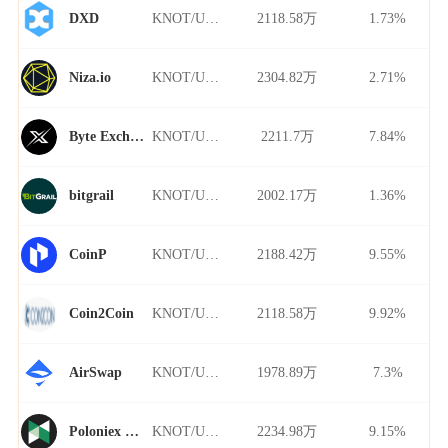
KNOT/USDT
2118.58万
1.73%
DXD
KNOT/USDT
2304.82万
2.71%
Niza.io
KNOT/USDT
2211.7万
7.84%
Byte Exchange
KNOT/USDT
2002.17万
1.36%
bitgrail
KNOT/USDT
2188.42万
9.55%
CoinP
KNOT/USDT
2118.58万
9.92%
Coin2Coin
KNOT/USDT
1978.89万
7.3%
AirSwap
KNOT/USDT
2234.98万
9.15%
Poloniex Futures