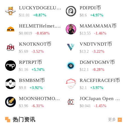
LUCKYDOGELUCKYDOGE币
PDIPDI币
$11.01
+0.87%
$8.6
+4.97%
HELMETHelmet.insure Governance Token
MAMAMAMA币
$0.0019
-0.050%
$13.55
-1.46%
KNOTKNOT币
VNDTVNDT币
$5.69
-3.52%
$13.2
-3.22%
RPTRPT币
DGMVDGMV币
$1.16
+5.74%
$12.1
-0.28%
BSMBSM币
RACEFIRACEFI币
$9.8
+3.92%
$2.1
+3.97%
MOONSHOTMOONSHOT币
JOCJapan Open Chain
$3.96
-6.31%
$0.041
-1.45%
热门资讯
更多