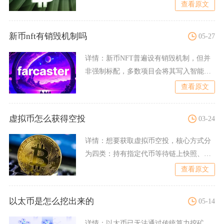
理平仓四大核心流程，整套
查看原文
新币nft有销毁机制吗
05-27
详情：
新币NFT普遍设有销毁机制，但并
非强制标配，多数项目会将其写入智能合
约，用于调控稀缺性、赋
查看原文
虚拟币怎么获得空投
03-24
详情：
想要获取虚拟币空投，核心方式分
为四类：持有指定代币等待链上快照、参
与项目社交与社区任务、早
查看原文
以太币是怎么挖出来的
05-14
详情：
以太币已无法通过传统算力挖矿，