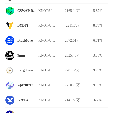
KNOT/USDT
2165.14万
5.87%
CSWAP DEX
KNOT/USDT
2211.7万
8.75%
BYDFi
KNOT/USDT
2072.01万
6.71%
BlueMove
KNOT/USDT
2025.45万
3.76%
9mm
KNOT/USDT
2281.54万
9.26%
Fargobase
KNOT/USDT
2258.26万
9.15%
ApertureSwap
KNOT/USDT
2141.86万
6.2%
BitxEX